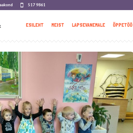
maakond
517 9861
ESILEHT
MEIST
LAPSEVANEMALE
ÕPPETÖÖ