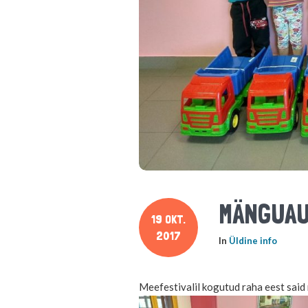
MÄNGUAU
19 OKT.
2017
In
Üldine info
Meefestivalil kogutud raha eest said 