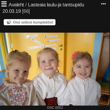
Avaleht
/
Lasteaia laulu-ja tantsupidu
20.03.19
66
Otsi sellest komplektist
DSC 0002